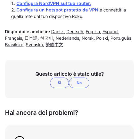
Configura NordVPN sul tuo router.
Configura un hotspot protetto da VPN
e connettiti a
quella rete dal tuo dispositivo Roku.
Disponibile anche in:
Dansk
,
Deutsch
,
English
,
Español
,
Français
,
日本語
,
한국어
,
Nederlands
,
Norsk
,
Polski
,
Português
Brasileiro
,
Svenska
,
繁體中文
Questo articolo è stato utile?
Sì
No
Hai ancora dei problemi?