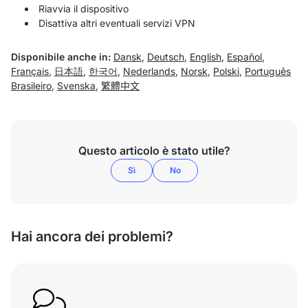
Riavvia il dispositivo
Disattiva altri eventuali servizi VPN
Disponibile anche in:
Dansk
,
Deutsch
,
English
,
Español
,
Français
,
日本語
,
한국어
,
Nederlands
,
Norsk
,
Polski
,
Português
Brasileiro
,
Svenska
,
繁體中文
Questo articolo è stato utile?
Sì
No
Hai ancora dei problemi?