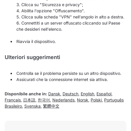
Clicca su "Sicurezza e privacy";
Abilita l'opzione "Offuscamento".
Clicca sulla scheda "VPN" nell'angolo in alto a destra.
Connettiti a un server offuscato cliccando sul Paese
che desideri nell'elenco.
Riavvia il dispositivo.
Ulteriori suggerimenti
Controlla se il problema persiste su un altro dispositivo.
Assicurati che la connessione internet sia attiva.
Disponibile anche in:
Dansk
,
Deutsch
,
English
,
Español
,
Français
,
日本語
,
한국어
,
Nederlands
,
Norsk
,
Polski
,
Português
Brasileiro
,
Svenska
,
繁體中文