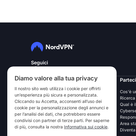
Seguici
Diamo valore alla tua privacy
NordVPN
Partec
Il nostro sito web utilizza i cookie per offrirti
Chi siamo
Cos'è 
un’esperienza più sicura e personalizzata.
Lavora con noi
Ricerca
Cliccando su Accetta, acconsenti all’uso dei
Prova la VPN gratuitamente
Qual è i
cookie per la personalizzazione degli annunci e
Router VPN
Cyberse
per l’analisi dei dati, che potrebbero essere
Recensioni
Respons
condivisi con partner di terze parti. Per saperne
Sconto per studenti e lavoratori
Area s
di più, consulta la nostra
Informativa sui cookie
.
Dove acquistarla
Diventa