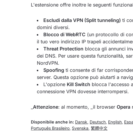
L'estensione offre inoltre le seguenti funzional
Escludi dalla VPN (Split tunneling)
ti co
domini diversi.
Blocco di WebRTC
(un protocollo di co
il tuo vero indirizzo IP trapeli accidentalme
Threat Protection
blocca gli annunci inv
dei DNS. Per usare questa funzionalità, sar
NordVPN.
Spoofing
ti consente di far corrisponder
server. Questa opzione può aiutarti a navigar
L'opzione
Kill Switch
blocca l'accesso a 
connessione VPN dovesse interrompersi.
_
Attenzione
: al momento, _il browser
Opera
Disponibile anche in:
Dansk
,
Deutsch
,
English
,
Espa
Português Brasileiro
,
Svenska
,
繁體中文