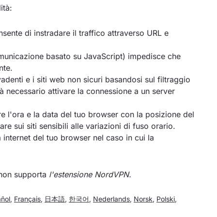
ità:
nsente di instradare il traffico attraverso URL e
municazione basato su JavaScript) impedisce che
nte.
adenti e i siti web non sicuri basandosi sul filtraggio
à necessario attivare la connessione a un server
e l'ora e la data del tuo browser con la posizione del
e sui siti sensibili alle variazioni di fuso orario.
internet del tuo browser nel caso in cui la
non supporta
l'estensione NordVPN.
ñol
,
Français
,
日本語
,
한국어
,
Nederlands
,
Norsk
,
Polski
,