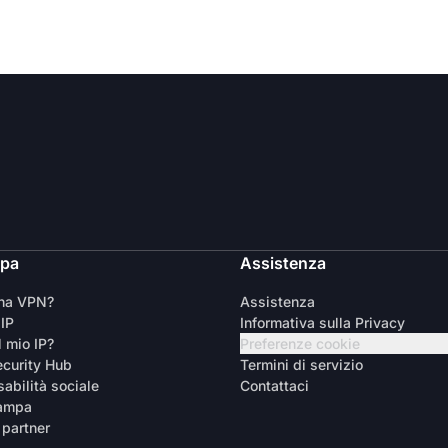
ipa
Assistenza
una VPN?
Assistenza
 IP
Informativa sulla Privacy
l mio IP?
Preferenze cookie
curity Hub
Termini di servizio
abilità sociale
Contattaci
tampa
 partner