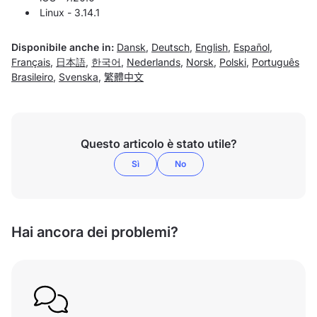
Linux - 3.14.1
Disponibile anche in:
Dansk
,
Deutsch
,
English
,
Español
,
Français
,
日本語
,
한국어
,
Nederlands
,
Norsk
,
Polski
,
Português
Brasileiro
,
Svenska
,
繁體中文
Questo articolo è stato utile?
Sì
No
Hai ancora dei problemi?