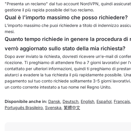
"Presenta un reclamo" dal tuo account NordVPN, quindi assicurati 
gestione il più rapida possibile del tuo reclamo.
Qual è l'importo massimo che posso richiedere?
L'importo massimo che puoi richiedere a titolo di indennizzo assicu
mesi.
Quanto tempo richiede in genere la procedura di 
verrò aggiornato sullo stato della mia richiesta?
Dopo aver inviato la richiesta, dovresti ricevere un'e-mail di con
ricezione. Ti preghiamo di attendere fino a 7 giorni lavorativi per l
contattato per ulteriori informazioni, quindi ti preghiamo di presta
aiutarci a evadere la tua richiesta il più rapidamente possibile. Una
pagamento sul tuo conto richiede solitamente 3-5 giorni lavorativi.
un conto corrente intestato a tuo nome nel Regno Unito.
Disponibile anche in:
Dansk
,
Deutsch
,
English
,
Español
,
Français
Português Brasileiro
,
Svenska
,
繁體中文