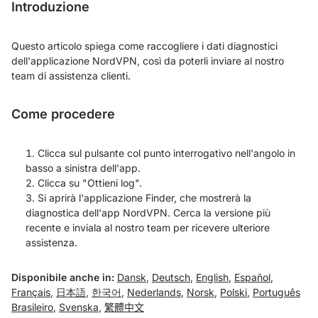
Introduzione
Questo articolo spiega come raccogliere i dati diagnostici
dell'applicazione NordVPN, così da poterli inviare al nostro
team di assistenza clienti.
Come procedere
Clicca sul pulsante col
punto interrogativo
nell'angolo in
basso a sinistra dell'app.
Clicca su "Ottieni log".
Si aprirà l'applicazione Finder, che mostrerà la
diagnostica dell'app NordVPN. Cerca la versione più
recente e inviala al nostro team per ricevere ulteriore
assistenza.
Disponibile anche in:
Dansk
,
Deutsch
,
English
,
Español
,
Français
,
日本語
,
한국어
,
Nederlands
,
Norsk
,
Polski
,
Português
Brasileiro
,
Svenska
,
繁體中文