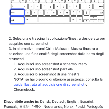
Seleziona e trascina l'applicazione/finestra desiderata per
acquisire uno screenshot.
In alternativa, premi Ctrl + Maiusc + Mostra finestre e
seleziona una funzionalità degli screenshot dalla barra degli
strumenti:
Acquisisci uno screenshot a schermo intero.
Acquisisci uno screenshot parziale.
Acquisisci lo screenshot di una finestra.
NOTA:
se hai bisogno di ulteriore assistenza, consulta la
guida illustrata all'acquisizione di screenshot
di
Chromebook.
Disponibile anche in:
Dansk
,
Deutsch
,
English
,
Español
,
Français
,
日本語
,
한국어
,
Nederlands
,
Norsk
,
Polski
,
Português