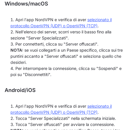
Windows/macOS
Apri l'app NordVPN e verifica di aver
selezionato il
protocollo OpenVPN (UDP) o OpenVPN (TCP)
.
Nell'elenco dei server, scorri verso il basso fino alla
sezione "Server Specializzati".
Per connetterti, clicca su "Server offuscati".
NOTA:
se vuoi collegarti a un Paese specifico, clicca sui tre
puntini accanto a "Server offuscati"
e seleziona quello che
desideri.
Per interrompere la connessione, clicca su "Sospendi" e
poi su "Disconnettiti".
Android/iOS
Apri l'app NordVPN e verifica di aver
selezionato il
protocollo OpenVPN (UDP) o OpenVPN (TCP)
.
Tocca "Server Specializzati" nella schermata iniziale.
Tocca "Server offuscati" per avviare la connessione.