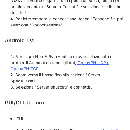
NOTA:
se vuoi collegarti a uno specifico Paese, tocca i tre
puntini accanto a "Server offuscati"
e seleziona quello che
desideri.
Per interrompere la connessione, tocca "Sospendi" e poi
seleziona "Disconnessione".
Android TV:
Apri l'app NordVPN e verifica di aver selezionato i
protocolli Automatico (consigliato),
OpenVPN UDP o
OpenVPN TCP
.
Scorri verso il basso fino alla sezione "Server
Specializzati".
Seleziona "Server offuscati" e connettiti.
GUI/CLI di Linux
GUI: