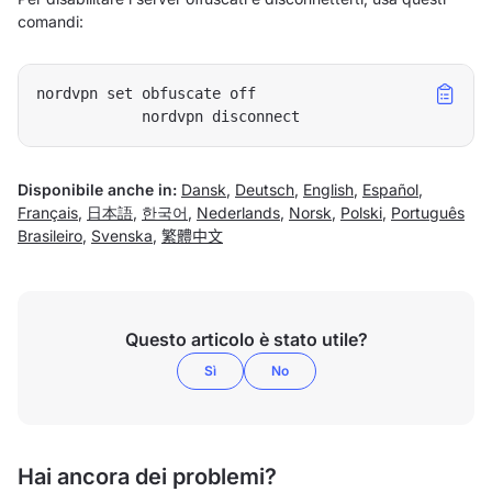
comandi:
nordvpn set obfuscate off

			nordvpn disconnect
Disponibile anche in:
Dansk
,
Deutsch
,
English
,
Español
,
Français
,
日本語
,
한국어
,
Nederlands
,
Norsk
,
Polski
,
Português
Brasileiro
,
Svenska
,
繁體中文
Questo articolo è stato utile?
Sì
No
Hai ancora dei problemi?