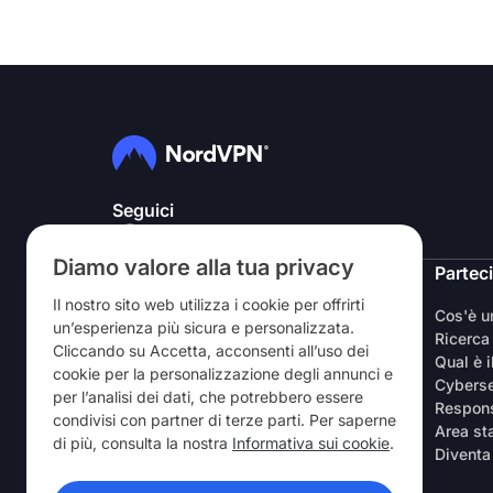
Seguici
Diamo valore alla tua privacy
NordVPN
Partec
Il nostro sito web utilizza i cookie per offrirti
Chi siamo
Cos'è 
un’esperienza più sicura e personalizzata.
Lavora con noi
Ricerca
Cliccando su Accetta, acconsenti all’uso dei
Prova la VPN gratuitamente
Qual è i
cookie per la personalizzazione degli annunci e
Router VPN
Cyberse
per l’analisi dei dati, che potrebbero essere
Recensioni
Respons
condivisi con partner di terze parti. Per saperne
Sconto per studenti e lavoratori
Area s
di più, consulta la nostra
Informativa sui cookie
.
Dove acquistarla
Diventa
Invita un amico