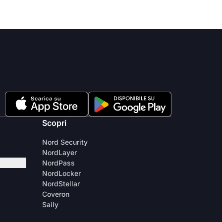
Scopri
Nord Security
NordLayer
NordPass
NordLocker
NordStellar
Coveron
Saily