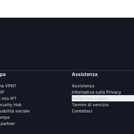
ipa
Assistenza
una VPN?
Assistenza
 IP
Informativa sulla Privacy
l mio IP?
Preferenze cookie
curity Hub
Termini di servizio
abilità sociale
Contattaci
tampa
 partner