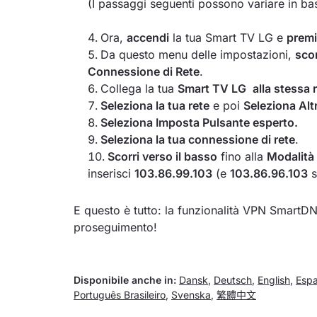
(I passaggi seguenti possono variare in bas
Ora,
accendi
la tua Smart TV LG e
premi
Da questo menu delle impostazioni,
scor
Connessione di Rete
.
Collega la tua
Smart TV LG
alla stessa 
Seleziona la tua rete
e poi
Seleziona Alt
Seleziona Imposta Pulsante esperto.
Seleziona la tua connessione di rete
.
Scorri verso il basso
fino alla
Modalità
inserisci
103.86.99.103
(e
103.86.96.103
s
E questo è tutto: la funzionalità VPN SmartDN
proseguimento!
Disponibile anche in:
Dansk
,
Deutsch
,
English
,
Espa
Português Brasileiro
,
Svenska
,
繁體中文