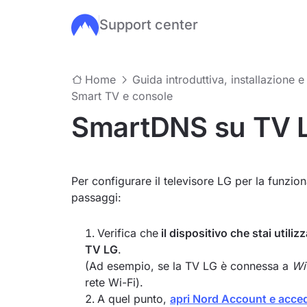
Support center
Salta al contenuto principale
Home
Guida introduttiva, installazione e
Smart TV e console
SmartDNS su TV 
Per configurare il televisore LG per la funzi
passaggi:
Verifica che
il dispositivo che stai utili
TV LG
.
(Ad esempio, se la TV LG è connessa a
Wi
rete Wi-Fi).
A quel punto,
apri Nord Account e acced