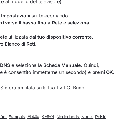
e al modello del televisore)
 Impostazioni
sul telecomando
.
ri verso il basso fino
a
Rete
e
seleziona
rete
utilizzata
dal tuo dispositivo corrente
.
ro Elenco di Reti
.
 DNS
e seleziona la
Scheda Manuale
. Quindi,
e è consentito immetterne un secondo) e
premi OK
.
S è ora abilitata sulla tua TV LG. Buon
ñol
,
Français
,
日本語
,
한국어
,
Nederlands
,
Norsk
,
Polski
,