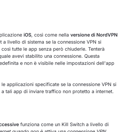
pplicazione
iOS
, così come nella
versione di NordVPN
et a livello di sistema se la connessione VPN si
osì tutte le app senza però chiuderle. Tenterà
l quale avevi stabilito una connessione. Questa
edefinita e non è visibile nelle impostazioni dell'app
a le applicazioni specificate se la connessione VPN si
tali app di inviare traffico non protetto a internet.
uccessive
funziona come un Kill Switch a livello di
ternet quando non è attiva una connessione VPN
.