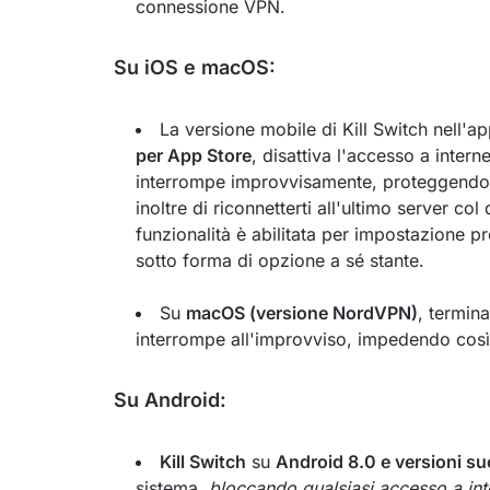
connessione VPN.
Su iOS e macOS:
La versione mobile di Kill Switch nell'a
per App Store
, disattiva l'accesso a intern
interrompe improvvisamente, proteggendo c
inoltre di riconnetterti all'ultimo server co
funzionalità è abilitata per impostazione pr
sotto forma di opzione a sé stante.
Su
macOS (versione NordVPN)
, termin
interrompe all'improvviso, impedendo così a 
Su Android:
Kill Switch
su
Android 8.0 e versioni s
sistema,
bloccando qualsiasi accesso a in