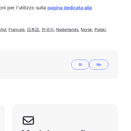
oni per l'utilizzo sulla
pagina dedicata alla
ñol
,
Français
,
日本語
,
한국어
,
Nederlands
,
Norsk
,
Polski
,
Sì
No