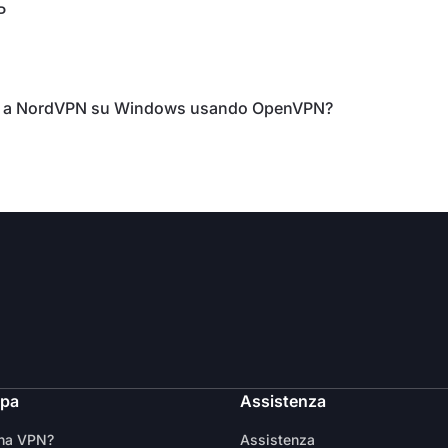
P
e a NordVPN su Windows usando OpenVPN?
ipa
Assistenza
una VPN?
Assistenza