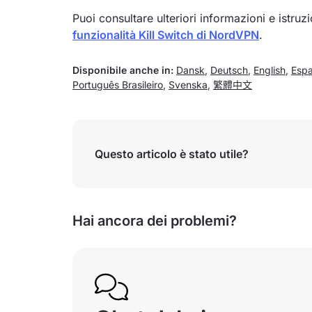
Puoi consultare ulteriori informazioni e istruzi
funzionalità Kill Switch di NordVPN
.
Disponibile anche in:
Dansk
,
Deutsch
,
English
,
Espa
Português Brasileiro
,
Svenska
,
繁體中文
Questo articolo è stato utile?
Hai ancora dei problemi?