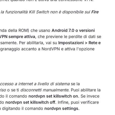
 la funzionalità Kill Switch non è disponibile sui
Fire
conda della ROM) che usano
Android 7.0 o versioni
VPN sempre attiva
, che previene le perdite di dati se
amente. Per abilitarla, vai su
Impostazioni > Rete e
ingranaggio accanto a NordVPN e attiva l'opzione
accesso a internet a livello di sistema
se la
viso
o se ti
disconnetti manualmente
. Puoi abilitare la
ando il comando
nordvpn set killswitch on
. Se invece
ndo
nordvpn set killswitch off
. Infine, puoi verificare
tch digitando il comando
nordvpn settings
.