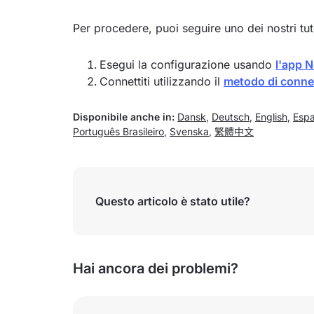
Per procedere, puoi seguire uno dei nostri tut
Esegui la configurazione usando
l'app 
Connettiti utilizzando il
metodo di conne
Disponibile anche in:
Dansk
,
Deutsch
,
English
,
Espa
Português Brasileiro
,
Svenska
,
繁體中文
Questo articolo è stato utile?
Hai ancora dei problemi?