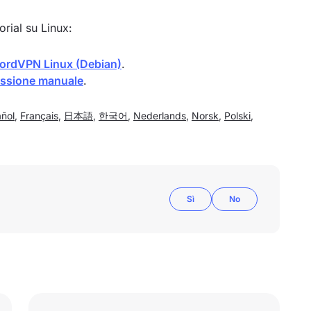
orial su Linux:
NordVPN Linux (Debian)
.
ssione manuale
.
ñol
,
Français
,
日本語
,
한국어
,
Nederlands
,
Norsk
,
Polski
,
Sì
No