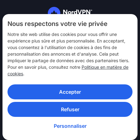
Suivez-nous
Nous respectons votre vie privée
Notre site web utilise des cookies pour vous offrir une
expérience plus sûre et plus personnalisée. En acceptant,
vous consentez à l'utilisation de cookies à des fins de
personnalisation des annonces et d'analyse. Cela peut
impliquer le partage de données avec des partenaires tiers.
NordVPN
Pour en savoir plus, consultez notre
Politique en matière de
Interagir
cookies
.
Aide
Accepter
En savoir plus
APPLICATIONS VPN
Refuser
Personnaliser
© 2026 Nord Security. Tous droits réservés