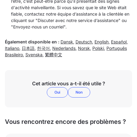
l’être, c’est peut-être parce qu’il présentait des signes
d'activité malveillante. Si vous savez que le site Web était
fiable, contactez notre équipe d’assistance à la clientèle en
cliquant sur "Discuter avec notre service d’assistance" ou
"Envoyez-nous un courriel".
Également disponible en :
Dansk
,
Deutsch
,
English
,
Español
,
Italiano
,
日本語
,
한국어
,
Nederlands
,
Norsk
,
Polski
,
Português
Brasileiro
,
Svenska
,
繁體中文
Cet article vous a-t-il été utile ?
Oui
Non
Vous rencontrez encore des problèmes ?