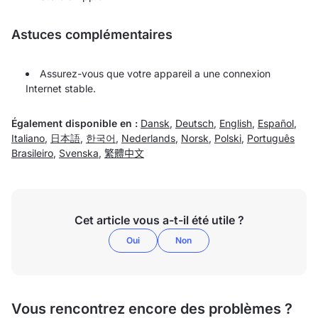
Astuces complémentaires
Assurez-vous que votre appareil a une connexion
Internet stable.
Également disponible en :
Dansk
,
Deutsch
,
English
,
Español
,
Italiano
,
日本語
,
한국어
,
Nederlands
,
Norsk
,
Polski
,
Português
Brasileiro
,
Svenska
,
繁體中文
Cet article vous a-t-il été utile ?
Oui
Non
Vous rencontrez encore des problèmes ?