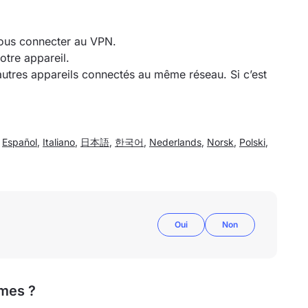
vous connecter au VPN.
otre appareil.
’autres appareils connectés au même réseau. Si c’est
,
Español
,
Italiano
,
日本語
,
한국어
,
Nederlands
,
Norsk
,
Polski
,
Oui
Non
mes ?