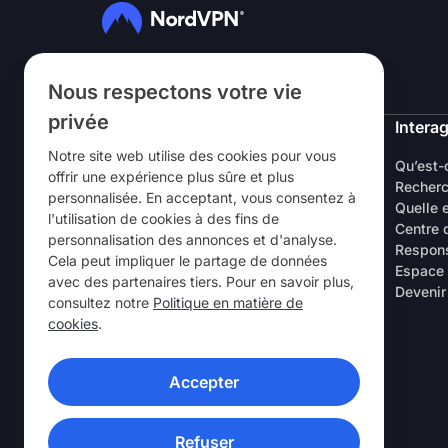
Suivez-nous
Nous respectons votre vie
privée
NordVPN
Interag
Notre site web utilise des cookies pour vous
À Propos
Qu’est-
offrir une expérience plus sûre et plus
Carrières
Recherc
personnalisée. En acceptant, vous consentez à
Essai gratuit VPN
Quelle 
l'utilisation de cookies à des fins de
Routeurs VPN
Centre 
personnalisation des annonces et d'analyse.
Commentaires client
Respons
Cela peut impliquer le partage de données
Réduction spéciale étudiants et
Espace
avec des partenaires tiers. Pour en savoir plus,
employés
Devenir
consultez notre
Politique en matière de
Points de vente
cookies
.
Parrainez un ami
Laboratoire de Recherche
Accepter
APPLICATIONS VPN
Refuser