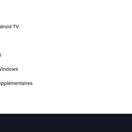
droid TV
S
 Windows
upplémentaires