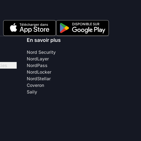
En savoir plus
Nord Security
NordLayer
kies
NordPass
NordLocker
NordStellar
Coveron
Saily