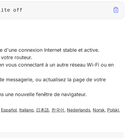
lite off
 d'une connexion Internet stable et active.
votre routeur.
n vous connectant à un autre réseau Wi-Fi ou en
de messagerie, ou actualisez la page de votre
ns une nouvelle fenêtre de navigateur.
,
Español
,
Italiano
,
日本語
,
한국어
,
Nederlands
,
Norsk
,
Polski
,