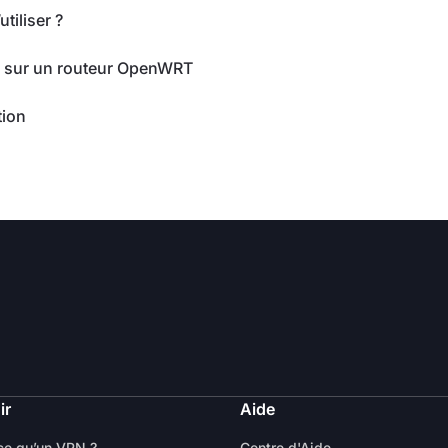
tiliser ?
 sur un routeur OpenWRT
tion
ir
Aide
ce qu’un VPN ?
Centre d'Aide