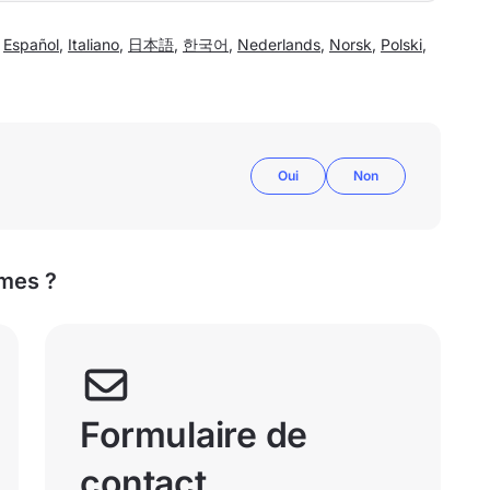
,
Español
,
Italiano
,
日本語
,
한국어
,
Nederlands
,
Norsk
,
Polski
,
Oui
Non
mes ?
Formulaire de
contact