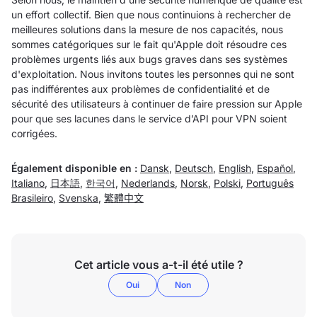
un effort collectif. Bien que nous continuions à rechercher de
meilleures solutions dans la mesure de nos capacités, nous
sommes catégoriques sur le fait qu'Apple doit résoudre ces
problèmes urgents liés aux bugs graves dans ses systèmes
d'exploitation. Nous invitons toutes les personnes qui ne sont
pas indifférentes aux problèmes de confidentialité et de
sécurité des utilisateurs à continuer de faire pression sur Apple
pour que ses lacunes dans le service d’API pour VPN soient
corrigées.
Également disponible en :
Dansk
,
Deutsch
,
English
,
Español
,
Italiano
,
日本語
,
한국어
,
Nederlands
,
Norsk
,
Polski
,
Português
Brasileiro
,
Svenska
,
繁體中文
Cet article vous a-t-il été utile ?
Oui
Non