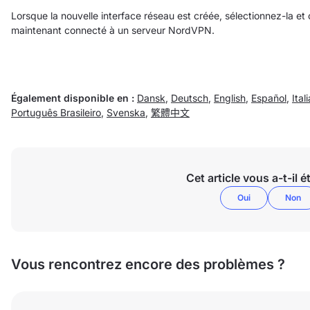
Lorsque la nouvelle interface réseau est créée, sélectionnez-la et
maintenant connecté à un serveur NordVPN.
Également disponible en :
Dansk
,
Deutsch
,
English
,
Español
,
Ital
Português Brasileiro
,
Svenska
,
繁體中文
Cet article vous a-t-il ét
Oui
Non
Vous rencontrez encore des problèmes ?