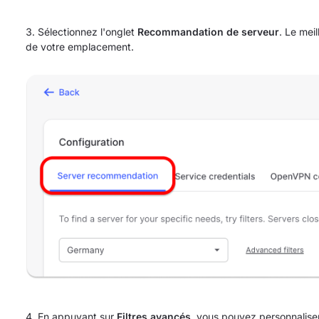
Sélectionnez l'onglet
Recommandation de serveur
. Le mei
de votre emplacement.
En appuyant sur
Filtres avancés
, vous pouvez personnalis