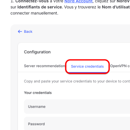
Connectez-vous
à votre
Nord Account
, cliquez sur
Nord
sur
Identifiants de service
. Vous y trouverez le
Nom d’utilisa
connecter manuellement.