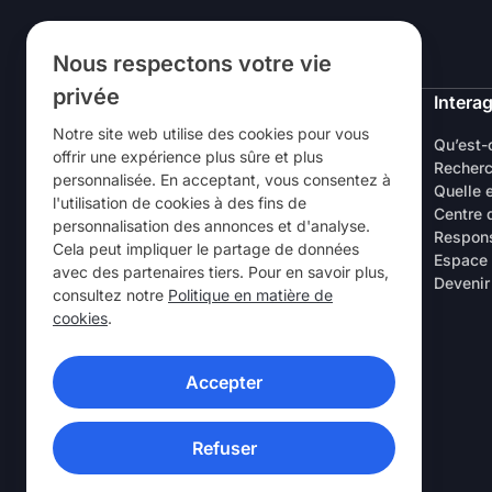
Suivez-nous
Nous respectons votre vie
privée
NordVPN
Interag
Notre site web utilise des cookies pour vous
À Propos
Qu’est-
offrir une expérience plus sûre et plus
Carrières
Recherc
personnalisée. En acceptant, vous consentez à
Essai gratuit VPN
Quelle 
l'utilisation de cookies à des fins de
Routeurs VPN
Centre 
personnalisation des annonces et d'analyse.
Commentaires client
Respons
Cela peut impliquer le partage de données
Réduction spéciale étudiants et
Espace
avec des partenaires tiers. Pour en savoir plus,
employés
Devenir
consultez notre
Politique en matière de
Points de vente
cookies
.
Parrainez un ami
Laboratoire de Recherche
Accepter
APPLICATIONS VPN
Refuser