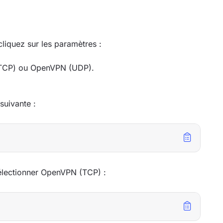
liquez sur les paramètres :
(TCP) ou OpenVPN (UDP).
uivante :
électionner OpenVPN (TCP) :