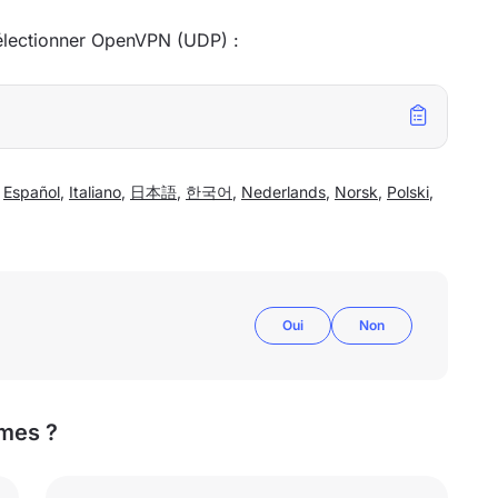
électionner OpenVPN (UDP) :
,
Español
,
Italiano
,
日本語
,
한국어
,
Nederlands
,
Norsk
,
Polski
,
Oui
Non
mes ?