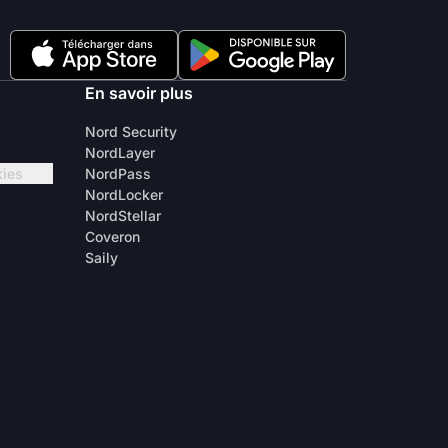
En savoir plus
Nord Security
NordLayer
kies
NordPass
NordLocker
NordStellar
Coveron
Saily