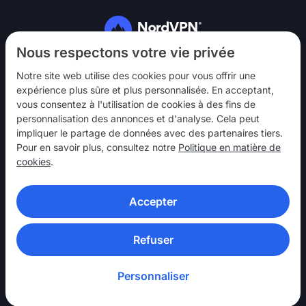
Suivez-nous
Nous respectons votre vie privée
Notre site web utilise des cookies pour vous offrir une
expérience plus sûre et plus personnalisée. En acceptant,
vous consentez à l'utilisation de cookies à des fins de
personnalisation des annonces et d'analyse. Cela peut
impliquer le partage de données avec des partenaires tiers.
NordVPN
Pour en savoir plus, consultez notre
Politique en matière de
Interagir
cookies
.
Aide
Accepter
En savoir plus
APPLICATIONS VPN
Refuser
Personnaliser
© 2026 Nord Security. Tous droits réservés