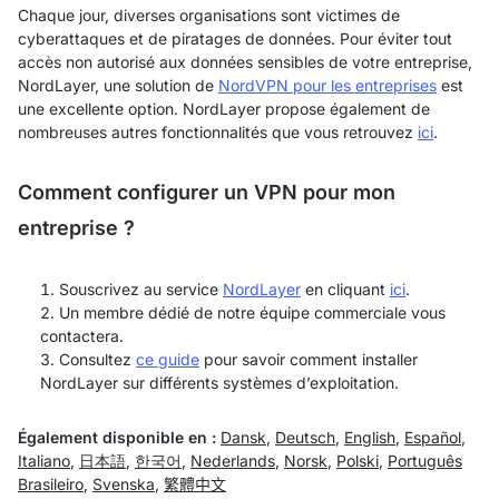
Chaque jour, diverses organisations sont victimes de
cyberattaques et de piratages de données. Pour éviter tout
accès non autorisé aux données sensibles de votre entreprise,
NordLayer, une solution de
NordVPN pour les entreprises
est
une excellente option. NordLayer propose également de
nombreuses autres fonctionnalités que vous retrouvez
ici
.
Comment configurer un VPN pour mon
entreprise ?
Souscrivez au service
NordLayer
en cliquant
ici
.
Un membre dédié de notre équipe commerciale vous
contactera.
Consultez
ce guide
pour savoir comment installer
NordLayer sur différents systèmes d’exploitation.
Également disponible en :
Dansk
,
Deutsch
,
English
,
Español
,
Italiano
,
日本語
,
한국어
,
Nederlands
,
Norsk
,
Polski
,
Português
Brasileiro
,
Svenska
,
繁體中文