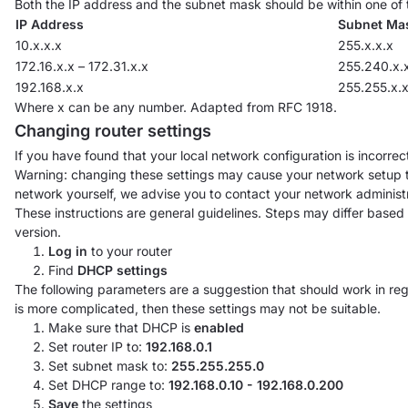
Both the IP address and the subnet mask should be within one of 
IP Address
Subnet Ma
10.x.x.x
255.x.x.x
172.16.x.x – 172.31.x.x
255.240.x.x
192.168.x.x
255.255.x.
Where x can be any number. Adapted from RFC 1918.
Changing router settings
If you have found that your local network configuration is incorrect
Warning: changing these settings may cause your network setup t
network yourself, we advise you to contact your network administ
These instructions are general guidelines. Steps may differ base
version.
Log in
to your router
Find
DHCP settings
The following parameters are a suggestion that should work in re
is more complicated, then these settings may not be suitable.
Make sure that DHCP is
enabled
Set router IP to:
192.168.0.1
Set subnet mask to:
255.255.255.0
Set DHCP range to:
192.168.0.10 - 192.168.0.200
Save
the settings