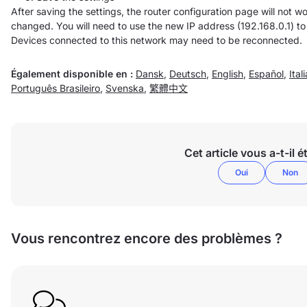
After saving the settings, the router configuration page will not 
changed. You will need to use the new IP address (192.168.0.1) to 
Devices connected to this network may need to be reconnected.
Également disponible en :
Dansk
,
Deutsch
,
English
,
Español
,
Ital
Português Brasileiro
,
Svenska
,
繁體中文
Cet article vous a-t-il ét
Oui
Non
Vous rencontrez encore des problèmes ?