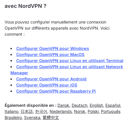
avec NordVPN ?
Vous pouvez configurer manuellement une connexion
OpenVPN sur différents appareils avec NordVPN. Voici
comment :
Configurer OpenVPN pour Windows
Configurer OpenVPN pour MacOS
Configurer OpenVPN pour Linux en utilisant Terminal
Configurer OpenVPN pour Linux en utilisant Network
Manager
Configurer OpenVPN pour Android
Configurer OpenVPN pour iOS
Configurer OpenVPN pour Raspberry Pi
Également disponible en :
Dansk
,
Deutsch
,
English
,
Español
,
Italiano
,
日本語
,
한국어
,
Nederlands
,
Norsk
,
Polski
,
Português
Brasileiro
,
Svenska
,
繁體中文