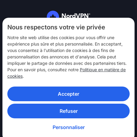
Suivez-nous
Nous respectons votre vie privée
Notre site web utilise des cookies pour vous offrir une
expérience plus sûre et plus personnalisée. En acceptant,
vous consentez à l'utilisation de cookies à des fins de
personnalisation des annonces et d'analyse. Cela peut
impliquer le partage de données avec des partenaires tiers.
NordVPN
Pour en savoir plus, consultez notre
Politique en matière de
Interagir
cookies
.
Aide
Accepter
En savoir plus
APPLICATIONS VPN
Refuser
Personnaliser
© 2026 Nord Security. Tous droits réservés