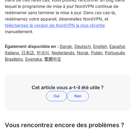
lequel le programme de mise à jour NordVPN continue de
redémarrer sans terminer la mise à jour. Dans ces cas-là,
redémarrez votre appareil, désinstallez NordVPN, et
téléchargez la version de NordVPN la plus récente
manuellement.
Également disponible en :
Dansk
,
Deutsch
,
English
,
Español
,
Italiano
,
日本語
,
한국어
,
Nederlands
,
Norsk
,
Polski
,
Português
Brasileiro
,
Svenska
,
繁體中文
Cet article vous a-t-il été utile ?
Oui
Non
Vous rencontrez encore des problèmes ?