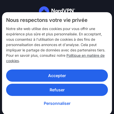
Suivez-nous
Nous respectons votre vie privée
Notre site web utilise des cookies pour vous offrir une
expérience plus sûre et plus personnalisée. En acceptant,
vous consentez à l'utilisation de cookies à des fins de
personnalisation des annonces et d'analyse. Cela peut
impliquer le partage de données avec des partenaires tiers.
NordVPN
Pour en savoir plus, consultez notre
Politique en matière de
Interagir
cookies
.
Aide
Accepter
En savoir plus
APPLICATIONS VPN
Refuser
Personnaliser
© 2026 Nord Security. Tous droits réservés