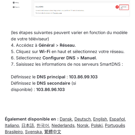
(les étapes suivantes peuvent varier en fonction du modèle
de votre téléviseur)
Accédez à
Général
>
Réseau
.
Cliquez sur
Wi-Fi
en haut et sélectionnez votre réseau.
Sélectionnez
Configurer DNS
>
Manuel
.
Saisissez les informations de nos serveurs SmartDNS :
Définissez le
DNS principal
:
103.86.99.103
Définissez le
DNS secondaire
(si
disponible) :
103.86.96.103
Également disponible en :
Dansk
,
Deutsch
,
English
,
Español
,
Italiano
,
日本語
,
한국어
,
Nederlands
,
Norsk
,
Polski
,
Português
Brasileiro
,
Svenska
,
繁體中文