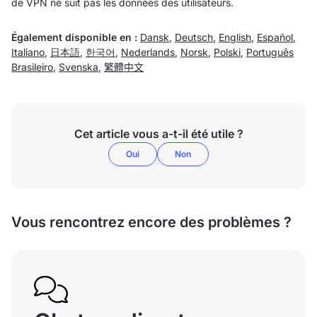
de VPN ne suit pas les données des utilisateurs.
Également disponible en :
Dansk
,
Deutsch
,
English
,
Español
,
Italiano
,
日本語
,
한국어
,
Nederlands
,
Norsk
,
Polski
,
Português
Brasileiro
,
Svenska
,
繁體中文
Cet article vous a-t-il été utile ?
Oui
Non
Vous rencontrez encore des problèmes ?