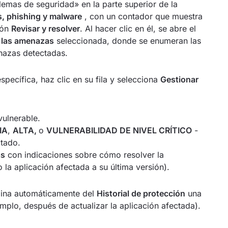
emas de seguridad» en la parte superior de la
s, phishing y malware
, con un contador que muestra
tón
Revisar y resolver
. Al hacer clic en él, se abre el
 las amenazas
seleccionada, donde se enumeran las
enazas detectadas.
specífica, haz clic en su fila y selecciona
Gestionar
vulnerable.
IA
,
ALTA,
o
VULNERABILIDAD DE NIVEL CRÍTICO
-
ctado.
as
con indicaciones sobre cómo resolver la
o la aplicación afectada a su última versión).
imina automáticamente del
Historial de protección
una
emplo, después de actualizar la aplicación afectada).