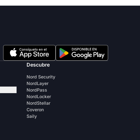
Descubre
Nord Security
NordLayer
NordPass
NordLocker
NordStellar
Coveron
Saily