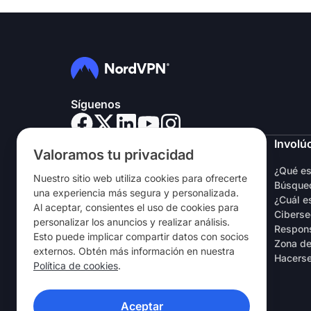
Síguenos
NordVPN
Involú
Valoramos tu privacidad
Sobre nosotros
¿Qué e
Nuestro sitio web utiliza cookies para ofrecerte
Empleo
Búsqued
una experiencia más segura y personalizada.
Prueba gratuita de VPN
¿Cuál e
Al aceptar, consientes el uso de cookies para
Routers VPN
Ciberse
personalizar los anuncios y realizar análisis.
Opiniones
Respons
Esto puede implicar compartir datos con socios
Descuento de estudiantes y
Zona de
externos. Obtén más información en nuestra
empleados
Hacerse
Política de cookies
.
Dónde comprar
Recomienda a un amigo
Aceptar
APLICACIONES VPN