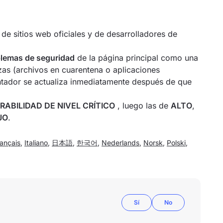
de sitios web oficiales y de desarrolladores de
lemas de seguridad
de la página principal como una
as (archivos en cuarentena o aplicaciones
ontador se actualiza inmediatamente después de que
RABILIDAD DE NIVEL CRÍTICO
, luego las de
ALTO
,
JO
.
ançais
,
Italiano
,
日本語
,
한국어
,
Nederlands
,
Norsk
,
Polski
,
Sí
No