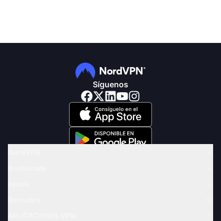
Síguenos
NordVPN
Involúcrate
Ayuda
Descubre
APLICACIONES VPN