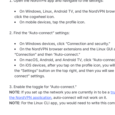
Open the NordVPN app and navigate to the settings:
On Windows, Linux, Android TV, and the NordVPN brows
click the cogwheel icon.
On mobile devices, tap the profile icon.
Find the “Auto-connect” settings:
On Windows devices, click “Connection and security.”
On the NordVPN browser extensions and the Linux GUI a
“Connection” and then “Auto-connect.”
On macOS, Android, and Android TV, click “Auto-connec
On iOS devices, after you tap on the profile icon, you wil
the “Settings” button on the top right, and then you will see
connect” settings.
Enable the toggle for “Auto-connect.”
NOTE
: If you set up the network you are currently in to be a
tr
the NordVPN application
, auto-connect will not work on it.
NOTE
: For the Linux CLI app, you would need to write this c