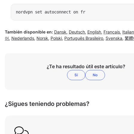
nordvpn set autoconnect on fr
También disponible en:
Dansk
,
Deutsch
,
English
,
Français
,
Italia
어
,
Nederlands
,
Norsk
,
Polski
,
Português Brasileiro
,
Svenska
,
繁體
¿Te ha resultado útil este artículo?
Sí
No
¿Sigues teniendo problemas?