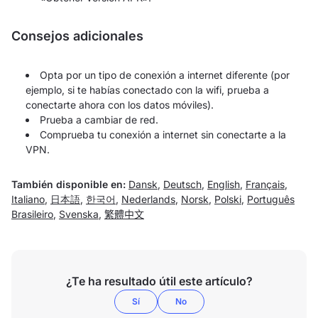
Consejos adicionales
Opta por un tipo de conexión a internet diferente (por
ejemplo, si te habías conectado con la wifi, prueba a
conectarte ahora con los datos móviles).
Prueba a cambiar de red.
Comprueba tu conexión a internet sin conectarte a la
VPN.
También disponible en:
Dansk
,
Deutsch
,
English
,
Français
,
Italiano
,
日本語
,
한국어
,
Nederlands
,
Norsk
,
Polski
,
Português
Brasileiro
,
Svenska
,
繁體中文
¿Te ha resultado útil este artículo?
Sí
No