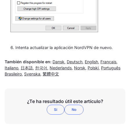
Intenta actualizar la aplicación NordVPN de nuevo.
También disponible en:
Dansk
,
Deutsch
,
English
,
Français
,
Italiano
,
日本語
,
한국어
,
Nederlands
,
Norsk
,
Polski
,
Português
Brasileiro
,
Svenska
,
繁體中文
¿Te ha resultado útil este artículo?
Sí
No