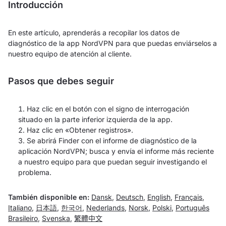
Introducción
En este artículo, aprenderás a recopilar los datos de
diagnóstico de la app NordVPN para que puedas enviárselos a
nuestro equipo de atención al cliente.
Pasos que debes seguir
Haz clic en el botón con el
signo de interrogación
situado en la parte inferior izquierda de la app.
Haz clic en «Obtener registros».
Se abrirá Finder con el informe de diagnóstico de la
aplicación NordVPN; busca y envía el informe más reciente
a nuestro equipo para que puedan seguir investigando el
problema.
También disponible en:
Dansk
,
Deutsch
,
English
,
Français
,
Italiano
,
日本語
,
한국어
,
Nederlands
,
Norsk
,
Polski
,
Português
Brasileiro
,
Svenska
,
繁體中文