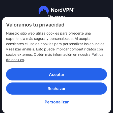
Síguenos
Valoramos tu privacidad
Nuestro sitio web utiliza cookies para ofrecerte una
experiencia más segura y personalizada. Al aceptar,
consientes el uso de cookies para personalizar los anuncios
y realizar análisis. Esto puede implicar compartir datos con
NordVPN
socios externos. Obtén más información en nuestra
Política
Involúcrate
de cookies
.
Ayuda
Aceptar
Descubre
APLICACIONES VPN
Rechazar
Personalizar
© 2026 Nord Security. Todos los derechos reservados