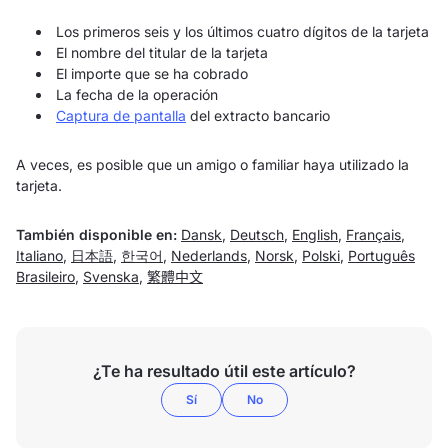
Los primeros seis y los últimos cuatro dígitos de la tarjeta
El nombre del titular de la tarjeta
El importe que se ha cobrado
La fecha de la operación
Captura de pantalla
del extracto bancario
A veces, es posible que un amigo o familiar haya utilizado la
tarjeta.
También disponible en:
Dansk
,
Deutsch
,
English
,
Français
,
Italiano
,
日本語
,
한국어
,
Nederlands
,
Norsk
,
Polski
,
Português
Brasileiro
,
Svenska
,
繁體中文
¿Te ha resultado útil este artículo?
Sí
No