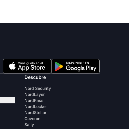
Descubre
Nord Security
NordLayer
NordPass
NordLocker
NordStellar
Coveron
Saily