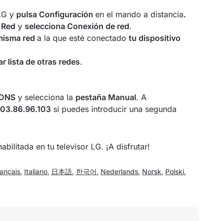
 LG y
pulsa Configuración
en el mando a distancia
.
a
Red
y
selecciona Conexión de red
.
misma red
a la que esté conectado
tu dispositivo
r lista de otras redes
.
 DNS
y selecciona la
pestaña Manual
. A
103.86.96.103
si puedes introducir una segunda
ilitada en tu televisor LG. ¡A disfrutar!
ançais
,
Italiano
,
日本語
,
한국어
,
Nederlands
,
Norsk
,
Polski
,