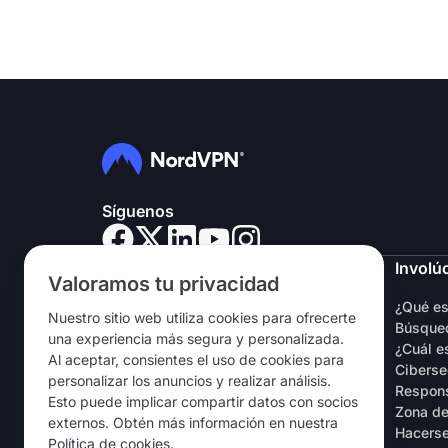
Síguenos
NordVPN
Involú
Valoramos tu privacidad
Sobre nosotros
¿Qué e
Nuestro sitio web utiliza cookies para ofrecerte
Empleo
Búsqued
una experiencia más segura y personalizada.
Prueba gratuita de VPN
¿Cuál e
Al aceptar, consientes el uso de cookies para
Routers VPN
Ciberse
personalizar los anuncios y realizar análisis.
Opiniones
Respons
Esto puede implicar compartir datos con socios
Descuento de estudiantes y
Zona de
externos. Obtén más información en nuestra
empleados
Hacerse
Política de cookies
.