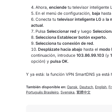
Ahora,
enciende
tu televisor inteligente
En el menú de configuración,
baja
hast
Conecta tu
televisor inteligente LG
a
la 
actual
.
Pulsa
Seleccionar red
y luego
Selecciona
Selecciona Establecer botón experto.
Selecciona tu conexión de red
.
Desplázate hacia abajo
hasta el
modo
continuación, introduce
103.86.99.103
(y
opción) y
pulsa OK
.
Y ya está: la función VPN SmartDNS ya está hab
También disponible en:
Dansk
,
Deutsch
,
English
,
Fr
Português Brasileiro
,
Svenska
,
繁體中文