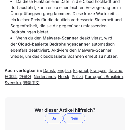
Da diese Funktion eine Datei in die Cloud hochlädt und
dort ausführt, kann es zu einer leichten Verzögerung beim
Überprüfungsvorgang kommen. Diese kurze Wartezeit ist
ein kleiner Preis für die deutlich verbesserte Sicherheit und
Sorgenfreiheit, die sie dir gegenüber umfassenden
Bedrohungen bietet.
Wenn du den
Malware-Scanner
deaktivierst, wird
der
Cloud-basierte Bedrohungsscanner
automatisch
ebenfalls deaktiviert. Aktiviere den Malware-Scanner
wieder, um das cloudbasierte Scannen erneut zu nutzen.
Auch verfügbar in:
Dansk
,
English
,
Español
,
Français
,
Italiano
,
日本語
,
한국어
,
Nederlands
,
Norsk
,
Polski
,
Português Brasileiro
,
Svenska
,
繁體中文
War dieser Artikel hilfreich?
Ja
Nein