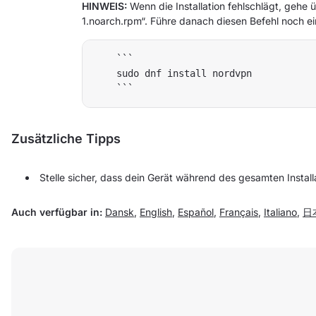
HINWEIS:
Wenn die Installation fehlschlägt, gehe
1.noarch.rpm“. Führe danach diesen Befehl noch ei
    ```

    sudo dnf install nordvpn

Zusätzliche Tipps
Stelle sicher, dass dein Gerät während des gesamten Install
Auch verfügbar in:
Dansk
,
English
,
Español
,
Français
,
Italiano
,
日