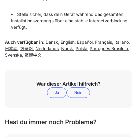
Stelle sicher, dass dein Gerät während des gesamten
Installationsvorgangs über eine stabile Internetverbindung
verfügt.
Auch verfügbar in:
Dansk
,
English
,
Español
,
Français
,
Italiano
,
日本語
,
한국어
,
Nederlands
,
Norsk
,
Polski
,
Português Brasileiro
,
Svenska
,
繁體中文
War dieser Artikel hilfreich?
Ja
Nein
Hast du immer noch Probleme?