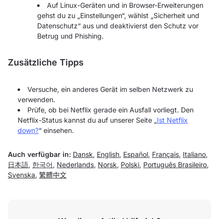
Auf Linux-Geräten und in Browser-Erweiterungen
gehst du zu „Einstellungen“, wählst „Sicherheit und
Datenschutz“ aus und deaktivierst den Schutz vor
Betrug und Phishing.
Zusätzliche Tipps
Versuche, ein anderes Gerät im selben Netzwerk zu
verwenden.
Prüfe, ob bei Netflix gerade ein Ausfall vorliegt. Den
Netflix-Status kannst du auf unserer Seite „
Ist Netflix
down?
“ einsehen.
Auch verfügbar in:
Dansk
,
English
,
Español
,
Français
,
Italiano
,
日本語
,
한국어
,
Nederlands
,
Norsk
,
Polski
,
Português Brasileiro
,
Svenska
,
繁體中文