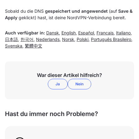
Sobald du die DNS
gespeichert und angewendet
(auf
Save &
Apply
geklickt) hast, ist deine NordVPN-Verbindung bereit.
Auch verfügbar in:
Dansk
,
English
,
Español
,
Français
,
Italiano
,
日本語
,
한국어
,
Nederlands
,
Norsk
,
Polski
,
Português Brasileiro
,
Svenska
,
繁體中文
War dieser Artikel hilfreich?
Ja
Nein
Hast du immer noch Probleme?