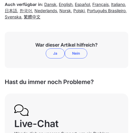
Auch verfügbar in:
Dansk
,
English
,
Español
,
Français
,
Italiano
,
日本語
,
한국어
,
Nederlands
,
Norsk
,
Polski
,
Português Brasileiro
,
Svenska
,
繁體中文
War dieser Artikel hilfreich?
Ja
Nein
Hast du immer noch Probleme?
Live-Chat