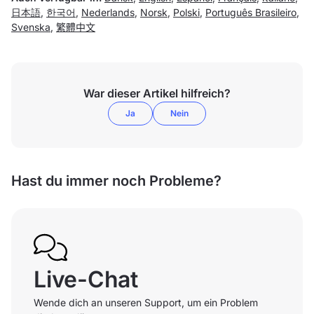
日本語
,
한국어
,
Nederlands
,
Norsk
,
Polski
,
Português Brasileiro
,
Svenska
,
繁體中文
War dieser Artikel hilfreich?
Ja
Nein
Hast du immer noch Probleme?
Live-Chat
Wende dich an unseren Support, um ein Problem