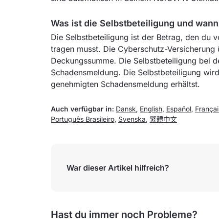
Was ist die Selbstbeteiligung und wann
Die Selbstbeteiligung ist der Betrag, den du 
tragen musst. Die Cyberschutz-Versicherung 
Deckungssumme. Die Selbstbeteiligung bei d
Schadensmeldung. Die Selbstbeteiligung wird 
genehmigten Schadensmeldung erhältst.
Auch verfügbar in:
Dansk
,
English
,
Español
,
Françai
Português Brasileiro
,
Svenska
,
繁體中文
War dieser Artikel hilfreich?
Hast du immer noch Probleme?