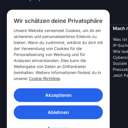
Folg uns
Wir schätzen deine Privatsphäre
NordVPN
Mach 
Unsere Website verwendet Cookies, um dir ein
sichereres und personalisierteres Erlebnis zu
Über uns
Was ist
bieten. Wenn du zustimmst, erklärst du dich mit
Stellen
IP-Such
der Verwendung von Cookies für die
VPN gratis testen
Wie lau
Personalisierung von Werbung und für
VPN-Router
Cybersi
Analysen einverstanden. Dies kann die
Testberichte
Soziale
Weitergabe von Daten an Drittanbieter
Studenten- & Mitarbeiter-Rabatt
Presseb
beinhalten. Weitere Informationen findest du in
Wo NordVPN kaufen?
Jetzt P
unserer
Cookie-Richtlinie
.
Jetzt Freunde einladen
Studien & Zahlen
Akzeptieren
VPN-APPS
Ablehnen