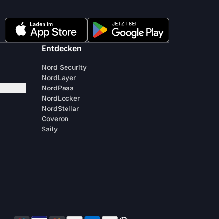
Entdecken
Nord Security
NordLayer
NordPass
NordLocker
NordStellar
Coveron
Saily