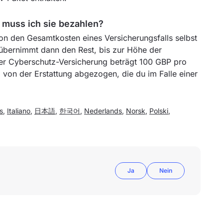
 muss ich sie bezahlen?
von den Gesamtkosten eines Versicherungsfalls selbst
übernimmt dann den Rest, bis zur Höhe der
er Cyberschutz-Versicherung beträgt 100 GBP pro
von der Erstattung abgezogen, die du im Falle einer
s
,
Italiano
,
日本語
,
한국어
,
Nederlands
,
Norsk
,
Polski
,
Ja
Nein