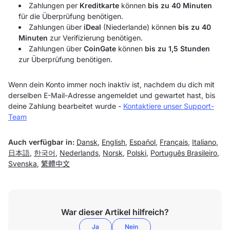
Zahlungen per
Kreditkarte
können
bis zu 40 Minuten
für die Überprüfung benötigen.
Zahlungen über
iDeal
(Niederlande) können
bis zu 40
Minuten
zur Verifizierung benötigen.
Zahlungen über
CoinGate
können
bis zu 1,5 Stunden
zur Überprüfung benötigen.
Wenn dein Konto immer noch inaktiv ist, nachdem du dich mit
derselben E-Mail-Adresse angemeldet und gewartet hast, bis
deine Zahlung bearbeitet wurde -
Kontaktiere unser Support-
Team
Auch verfügbar in:
Dansk
,
English
,
Español
,
Français
,
Italiano
,
日本語
,
한국어
,
Nederlands
,
Norsk
,
Polski
,
Português Brasileiro
,
Svenska
,
繁體中文
War dieser Artikel hilfreich?
Ja
Nein