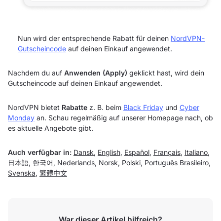
Nun wird der entsprechende Rabatt für deinen
NordVPN-
Gutscheincode
auf deinen Einkauf angewendet.
Nachdem du auf
Anwenden (Apply)
geklickt hast, wird dein
Gutscheincode auf deinen Einkauf angewendet.
NordVPN bietet
Rabatte
z. B. beim
Black Friday
und
Cyber
Monday
an. Schau regelmäßig auf unserer Homepage nach, ob
es aktuelle Angebote gibt.
Auch verfügbar in:
Dansk
,
English
,
Español
,
Français
,
Italiano
,
日本語
,
한국어
,
Nederlands
,
Norsk
,
Polski
,
Português Brasileiro
,
Svenska
,
繁體中文
War dieser Artikel hilfreich?