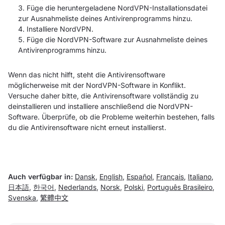
Füge die heruntergeladene NordVPN-Installationsdatei
zur Ausnahmeliste deines Antivirenprogramms hinzu.
Installiere NordVPN.
Füge die NordVPN-Software zur Ausnahmeliste deines
Antivirenprogramms hinzu.
Wenn das nicht hilft, steht die Antivirensoftware
möglicherweise mit der NordVPN-Software in Konflikt.
Versuche daher bitte, die Antivirensoftware vollständig zu
deinstallieren und installiere anschließend die NordVPN-
Software. Überprüfe, ob die Probleme weiterhin bestehen, falls
du die Antivirensoftware nicht erneut installierst.
Auch verfügbar in:
Dansk
,
English
,
Español
,
Français
,
Italiano
,
日本語
,
한국어
,
Nederlands
,
Norsk
,
Polski
,
Português Brasileiro
,
Svenska
,
繁體中文