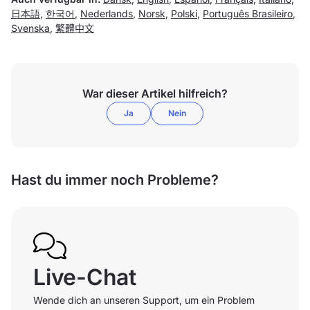
日本語
,
한국어
,
Nederlands
,
Norsk
,
Polski
,
Português Brasileiro
,
Svenska
,
繁體中文
War dieser Artikel hilfreich?
Ja
Nein
Hast du immer noch Probleme?
Live-Chat
Wende dich an unseren Support, um ein Problem