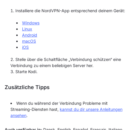
Installiere die NordVPN-App entsprechend deinem Gerät:
Windows
Linux
Android
macOS
iOS
Stelle über die Schaltfläche „Verbindung schützen“ eine
Verbindung zu einem beliebigen Server her.
Starte Kodi.
Zusätzliche Tipps
Wenn du während der Verbindung Probleme mit
Streaming-Diensten hast,
kannst du dir unsere Anleitungen
ansehen
.
Auch verfügbar in:
Dansk
,
English
,
Español
,
Français
,
Italiano
,