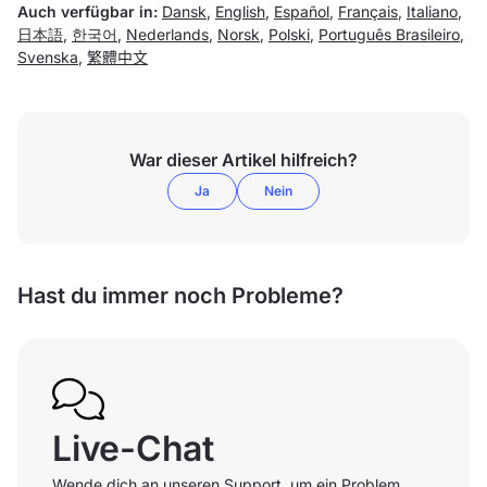
Auch verfügbar in:
Dansk
,
English
,
Español
,
Français
,
Italiano
,
日本語
,
한국어
,
Nederlands
,
Norsk
,
Polski
,
Português Brasileiro
,
Svenska
,
繁體中文
War dieser Artikel hilfreich?
Ja
Nein
Hast du immer noch Probleme?
Live-Chat
Wende dich an unseren Support, um ein Problem