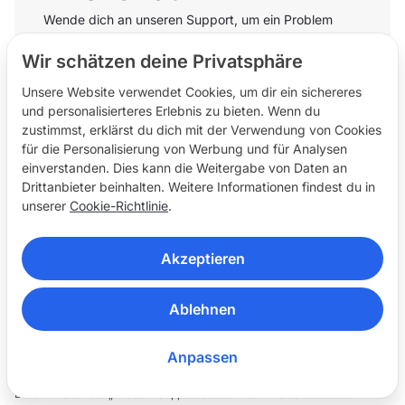
Wende dich an unseren Support, um ein Problem
direkt zu lösen.
Wir schätzen deine Privatsphäre
Mit dem Support chatten
Unsere Website verwendet Cookies, um dir ein sichereres
und personalisierteres Erlebnis zu bieten. Wenn du
zustimmst, erklärst du dich mit der Verwendung von Cookies
für die Personalisierung von Werbung und für Analysen
einverstanden. Dies kann die Weitergabe von Daten an
Drittanbieter beinhalten. Weitere Informationen findest du in
unserer
Cookie-Richtlinie
.
E-Mail-Formular
Akzeptieren
Bitte fülle das E-Mail-Formular aus, damit wir dir bei
deinem Problem helfen können.
Ablehnen
E-Mail an uns
Anpassen
Durch Klicken auf „Mit dem Support chatten“ stimmen Sie unseren