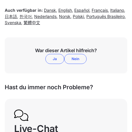
Auch verfügbar in:
Dansk
,
English
,
Español
,
Français
,
Italiano
,
日本語
,
한국어
,
Nederlands
,
Norsk
,
Polski
,
Português Brasileiro
,
Svenska
,
繁體中文
War dieser Artikel hilfreich?
Ja
Nein
Hast du immer noch Probleme?
Live-Chat