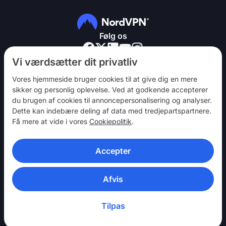
Følg os
Vi værdsætter dit privatliv
Vores hjemmeside bruger cookies til at give dig en mere
sikker og personlig oplevelse. Ved at godkende accepterer
du brugen af ​​cookies til annoncepersonalisering og analyser.
NordVPN
Dette kan indebære deling af data med tredjepartspartnere.
Vær med
Få mere at vide i vores
Cookiepolitik
.
Hjælp
Accepter
Opdag
VPN-APPS
Afvis
Tilpas
© 2026 Nord Security. Alle rettigheder forbeholdes