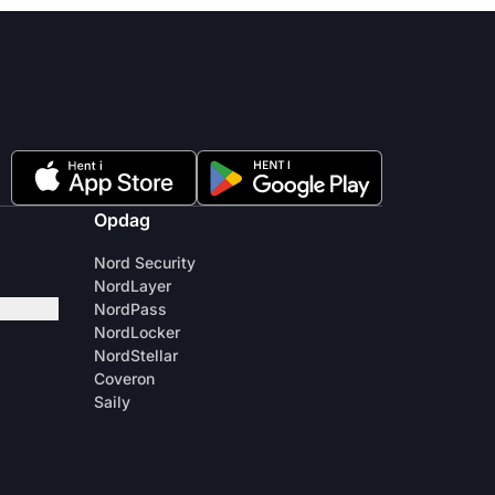
Opdag
Nord Security
NordLayer
NordPass
NordLocker
NordStellar
Coveron
Saily