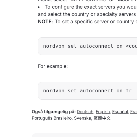
To configure the exact servers you wou
and select the country or specialty servers
NOTE
: To set a specific server or countr
nordvpn set autoconnect on <co
For example:
nordvpn set autoconnect on fr
Også tilgængelig på:
Deutsch
,
English
,
Español
,
Fra
Português Brasileiro
,
Svenska
,
繁體中文