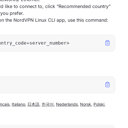
ld like to connect to, click “Recommended country”
 you prefer.
y on the NordVPN Linux CLI app, use this command:
untry_code+server_number>
nçais
,
Italiano
,
日本語
,
한국어
,
Nederlands
,
Norsk
,
Polski
,