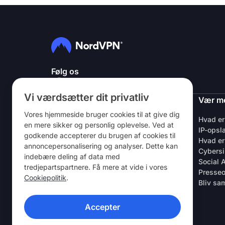
Følg os
Vi værdsætter dit privatliv
NordVPN
Vær m
Vores hjemmeside bruger cookies til at give dig
Om Os
Hvad er
en mere sikker og personlig oplevelse. Ved at
Stillinger
IP-opsl
godkende accepterer du brugen af ​​cookies til
Gratis VPN-prøveversion
Hvad er
annoncepersonalisering og analyser. Dette kan
VPN-routere
Cybersi
indebære deling af data med
Anmeldelser
Social 
tredjepartspartnere. Få mere at vide i vores
Studenter- og medarbejderrabat
Presse
Cookiepolitik
.
Hvor du kan købe det
Bliv sa
Henvis en ven
Accepter
VPN-APPS