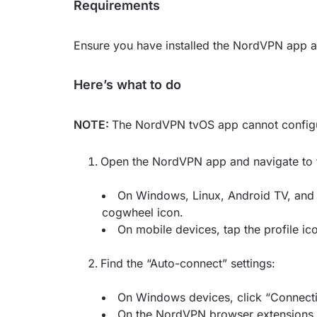
Requirements
Ensure you have installed the NordVPN app an
Here’s what to do
NOTE:
The NordVPN tvOS app cannot configur
Open the NordVPN app and navigate to t
On Windows, Linux, Android TV, and 
cogwheel icon.
On mobile devices, tap the profile ic
Find the “Auto-connect” settings:
On Windows devices, click “Connecti
On the NordVPN browser extensions a