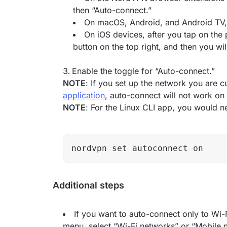
then “Auto-connect.”
On macOS, Android, and Android TV, 
On iOS devices, after you tap on the p
button on the top right, and then you wil
Enable the toggle for “Auto-connect.”
NOTE
: If you set up the network you are c
application
, auto-connect will not work on i
NOTE
: For the Linux CLI app, you would n
nordvpn set autoconnect on
Additional steps
If you want to auto-connect only to Wi-
menu, select “Wi-Fi networks” or “Mobile n