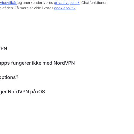
vicevilkår
og anerkender vores
privatlivspolitik
. Chatfunktionen
 af den. Få mere at vide i vores
cookiepolitik
.
VPN
r apps fungerer ikke med NordVPN
options?
ruger NordVPN på iOS