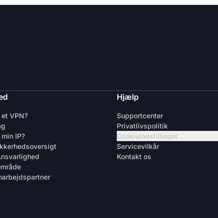
ed
Hjælp
 et VPN?
Supportcenter
ag
Privatlivspolitik
 min IP?
Cookieindstillinger
kkerhedsoversigt
Servicevilkår
Ansvarlighed
Kontakt os
område
marbejdspartner